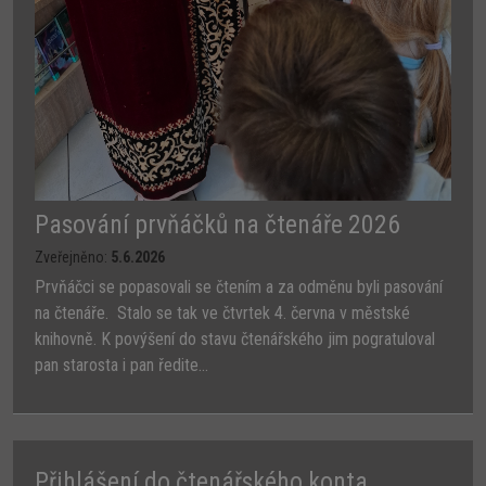
Pasování prvňáčků na čtenáře 2026
Zveřejněno:
5.6.2026
Prvňáčci se popasovali se čtením a za odměnu byli pasování
na čtenáře. Stalo se tak ve čtvrtek 4. června v městské
knihovně. K povýšení do stavu čtenářského jim pogratuloval
pan starosta i pan ředite...
Přihlášení do čtenářského konta