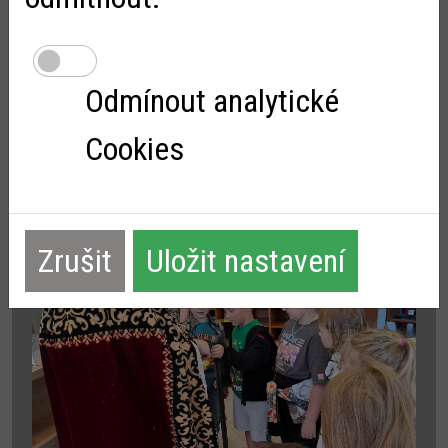
pro 1 osobu do parku Mirakulum. A protože nám po Noci
s Andersenem zůstalo ješ...
Odmínout analytické
Cookies
Zrušit