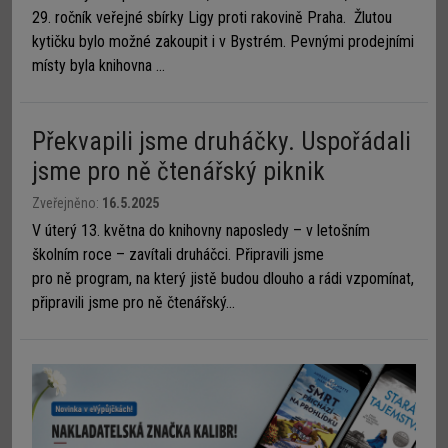
29. ročník veřejné sbírky Ligy proti rakovině Praha. Žlutou
kytičku bylo možné zakoupit i v Bystrém. Pevnými prodejními
místy byla knihovna ...
Překvapili jsme druháčky. Uspořádali
jsme pro ně čtenářský piknik
Zveřejněno:
16.5.2025
V úterý 13. května do knihovny naposledy – v letošním
školním roce – zavítali druháčci. Připravili jsme
pro ně program, na který jistě budou dlouho a rádi vzpomínat,
připravili jsme pro ně čtenářský...