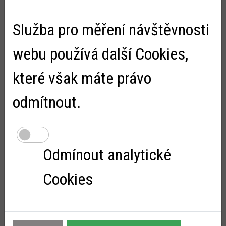
Fišarovou
Služba pro měření návštěvnosti
Zveřejněno:
24.2.2025
V pátek 21. února jsme uspořádali besedu pro žáky
webu používá další Cookies,
3. a 4. tř. ZŠ se spisovatelkou Michaelou Fišarovou. Paní
Fišarová pro děti připravila program, prostřednictvím kterého
které však máte právo
je seznámila především s knih...
odmítnout.
Odmínout analytické
Cookies