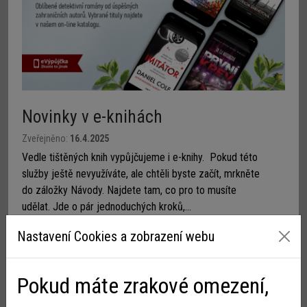
Novinky v e-knihách
Zveřejněno:
16.4.2025
Vedle tištěných knih vypůjčujeme i e-knihy. Pokud této
služby ještě nevyužíváte, ale chtěli byste začít, mrkněte
do záložky Návody. Najdete tam, co pro to musíte
udělat. Jde o pár jednoduchých kroků,...
Nastavení Cookies a zobrazení webu
Pokud máte zrakové omezení,