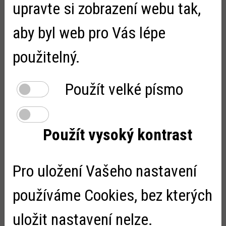
upravte si zobrazení webu tak,
aby byl web pro Vás lépe
použitelný.
Použít velké písmo
Noc s Andersenem. Poučná, zábavná
i napínavá
Použít vysoký kontrast
Zveřejněno:
4.4.2025
Z pátku 28. na sobotu 29. března proběhl další ročník Noci
s Andersenem. I u nás v Bystrém. Programu, jehož
Pro uložení Vašeho nastavení
vyvrcholením je přespání v knihovně, se opět zúčastnil
maximální možný počet dětí. Jakm...
používáme Cookies, bez kterých
uložit nastavení nelze.
Beseda se spisovatelkou Michaelou