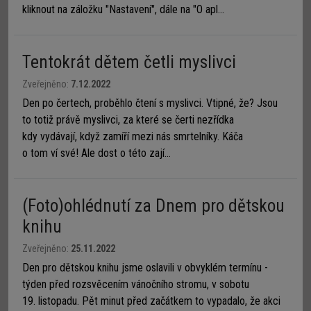
kliknout na záložku "Nastavení", dále na "O apl...
Tentokrát dětem četli myslivci
Zveřejněno:
7.12.2022
Den po čertech, proběhlo čtení s myslivci. Vtipné, že? Jsou
to totiž právě myslivci, za které se čerti nezřídka
kdy vydávají, když zamíří mezi nás smrtelníky. Káča
o tom ví své! Ale dost o této zají...
(Foto)ohlédnutí za Dnem pro dětskou
knihu
Zveřejněno:
25.11.2022
Den pro dětskou knihu jsme oslavili v obvyklém termínu -
týden před rozsvěcením vánočního stromu, v sobotu
19. listopadu. Pět minut před začátkem to vypadalo, že akci