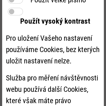
Burza knih voněla po kávě
Použít vysoký kontrast
Zveřejněno:
18.10.2022
Tak jak knihy do fondu doplňujeme, tak je musíme
i vyřazovat. Prostory knihovny bohužel nejsou
Pro uložení Vašeho nastavení
neomezené. Ale ... dát vyřazené knihy rovnou do sběru
je člověku líto. Proto jsme opět uspořádali burzu k...
používáme Cookies, bez kterých
uložit nastavení nelze.
‹
1
2
3
4
›
Služba pro měření návštěvnosti
webu používá další Cookies,
Důležité
které však máte právo